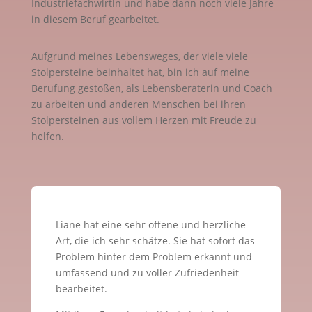
Industriefachwirtin und habe dann noch viele Jahre
in diesem Beruf gearbeitet.
Aufgrund meines Lebensweges, der viele viele
Stolpersteine beinhaltet hat, bin ich auf meine
Berufung gestoßen, als Lebensberaterin und Coach
zu arbeiten und anderen Menschen bei ihren
Stolpersteinen aus vollem Herzen mit Freude zu
helfen.
Liane hat eine sehr offene und herzliche
Art, die ich sehr schätze. Sie hat sofort das
Problem hinter dem Problem erkannt und
umfassend und zu voller Zufriedenheit
bearbeitet.