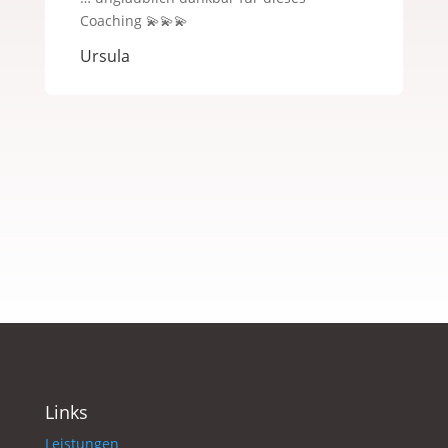
Coaching 💫💫💫
Ursula
Links
Leistungen