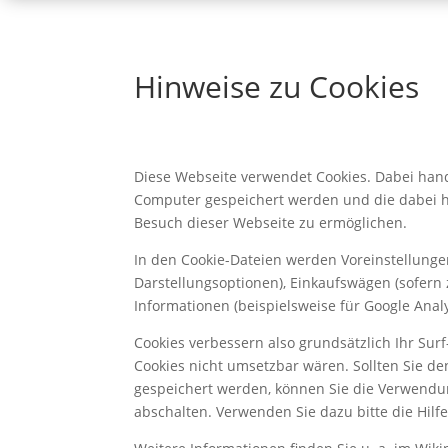
Hinweise zu Cookies
Diese Webseite verwendet Cookies. Dabei hande
Computer gespeichert werden und die dabei he
Besuch dieser Webseite zu ermöglichen.
In den Cookie-Dateien werden Voreinstellungen
Darstellungsoptionen), Einkaufswägen (sofern 
Informationen (beispielsweise für Google Analy
Cookies verbessern also grundsätzlich Ihr Surf
Kundenbewertungen und Erfahrungen zu
Cookies nicht umsetzbar wären. Sollten Sie d
Liane Carta
gespeichert werden, können Sie die Verwendun
100%
SEHR GUT
abschalten. Verwenden Sie dazu bitte die Hilf
Empfehlungen auf